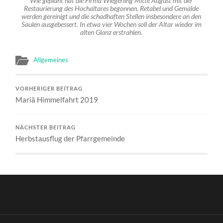
Wie geplant hat die Firma Wiegerling Mitte August mit der
Restaurierung des Hochaltares begonnen. Retabel und Gemälde
werden gereinigt und die schadhaften Stellen insbesondere an den
Säulen ausgebessert. In etwa vier Wochen soll der Altar wieder im
alten Glanz erstrahlen.
Allgemeines
VORHERIGER BEITRAG
Mariä Himmelfahrt 2019
NÄCHSTER BEITRAG
Herbstausflug der Pfarrgemeinde