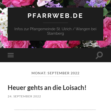
PFARRWEB.DE
Infos zur Pfarrgemeinde St. Ulrich / Wangen bei
Starnberg
Suchfe
Mobile-
ein-/a
Menü
ein-/ausblenden
MONAT:
SEPTEMBER 2022
Heuer gehts an die Loisach!
24. SEPTEMBER 2022