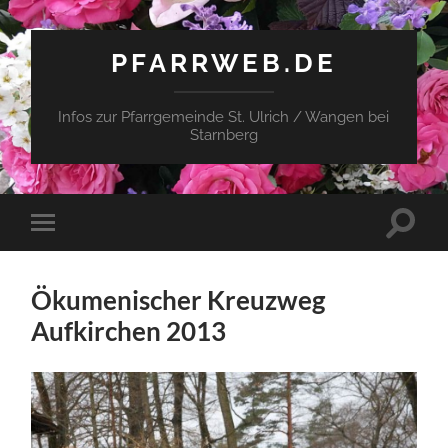
PFARRWEB.DE
Infos zur Pfarrgemeinde St. Ulrich / Wangen bei
Starnberg
Suchfe
Mobile-
ein-/a
Menü
ein-/ausblenden
Ökumenischer Kreuzweg
Aufkirchen 2013