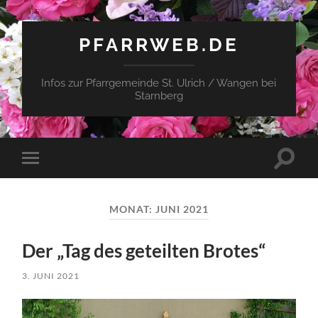
PFARRWEB.DE
Infos zur Pfarrgemeinde St. Ulrich / Wangen bei
Starnberg
Suchfe
Mobile-
ein-/a
Menü
ein-/ausblenden
MONAT:
JUNI 2021
Der „Tag des geteilten Brotes“
3. JUNI 2021