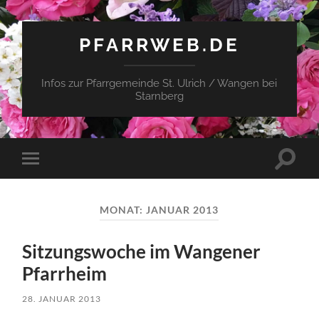
PFARRWEB.DE
Infos zur Pfarrgemeinde St. Ulrich / Wangen bei
Starnberg
Suchfe
Mobile-
ein-/a
Menü
ein-/ausblenden
MONAT:
JANUAR 2013
Sitzungswoche im Wangener
Pfarrheim
28. JANUAR 2013