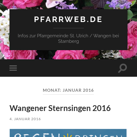
PFARRWEB.DE
Infos zur Pfarrgemeinde St. Ulrich / Wangen bei
Starnberg
Suchfe
Mobile-
ein-/a
Menü
ein-/ausblenden
MONAT:
JANUAR 2016
Wangener Sternsingen 2016
4. JANUAR 2016