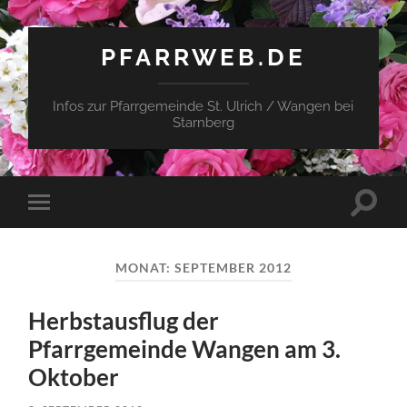
PFARRWEB.DE
Infos zur Pfarrgemeinde St. Ulrich / Wangen bei
Starnberg
Suchfe
Mobile-
ein-/a
Menü
ein-/ausblenden
MONAT:
SEPTEMBER 2012
Herbstausflug der
Pfarrgemeinde Wangen am 3.
Oktober