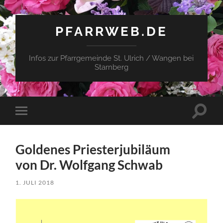
PFARRWEB.DE
Infos zur Pfarrgemeinde St. Ulrich / Wangen bei
Starnberg
Suchfe
Mobile-
ein-/a
Menü
ein-/ausblenden
Goldenes Priesterjubiläum
von Dr. Wolfgang Schwab
1. JULI 2018