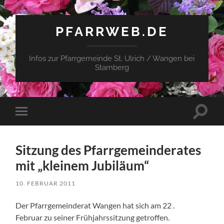
PFARRWEB.DE
Infos zur Pfarrgemeinde St. Ulrich / Wangen bei
Starnberg
Suchfe
Mobile-
ein-/a
Menü
ein-/ausblenden
Sitzung des Pfarrgemeinderates
mit „kleinem Jubiläum“
10. FEBRUAR 2011
Der Pfarrgemeinderat Wangen hat sich am 22 .
Februar zu seiner Frühjahrssitzung getroffen.