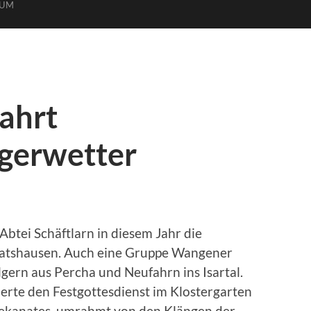
SUM
ahrt
lgerwetter
Abtei Schäftlarn in diesem Jahr die
ratshausen. Auch eine Gruppe Wangener
ern aus Percha und Neufahrn ins Isartal.
ierte den Festgottesdienst im Klostergarten
ekanates, umrahmt von den Klängen der