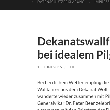
DATENSCHUTZERKLÄRUNG
IMPRES
Dekanatswallf
bei idealem Pi
15. JUNI 2015
/
THP
Bei herrlichem Wetter empfing die 
Wallfahrer aus dem Dekanat Wolf
wanderte wieder zusammen mit Pilg
Generalvikar Dr. Peter Beer zelebr
zusammen mit den Priestern des D