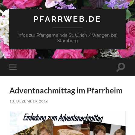
PFARRWEB.DE
Infos zur Pfarrgemeinde St. Ulrich / Wangen bei
Starnberg
Suchfe
Mobile-
ein-/a
Menü
ein-/ausblenden
Adventnachmittag im Pfarrheim
18. DEZEMBER 2016